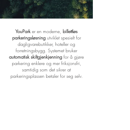
YouPark
er en moderne,
billettløs
parkeringsløsning
utviklet spesielt for
dagligvarebutikker, hoteller og
forretningsbygg. Systemet bruker
automatisk skiltgjenkjenning
for å gjøre
parkering enklere og mer friksjonsfri,
samtidig som det sikrer at
parkeringsplassen betaler for seg selv.